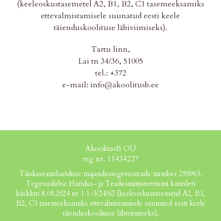
(keeleoskustasemetel A2, B1, B2, C1 tasemeeksamiks
ettevalmistamisele suunatud eesti keele
täienduskoolituse läbiviimiseks).
Tartu linn,
Lai tn 34/36, 51005
tel.: +372
e-mail: info@akoolitusb.ee
AkoolitusB OÜ
reg nr. 11434227
Täiskasvanuhariduse majandustegevusteade number 255963.
Tegevusluba: Haridus- ja Teadusministeeriumi kantsleri
käskkiri 8.05.2024 nr 1.1-3/24/62 (keeleoskustasemetel A2, B1,
B2, C1 tasemeeksamiks ettevalmistamisele suunatud eesti keele
täienduskoolituse läbiviimiseks).