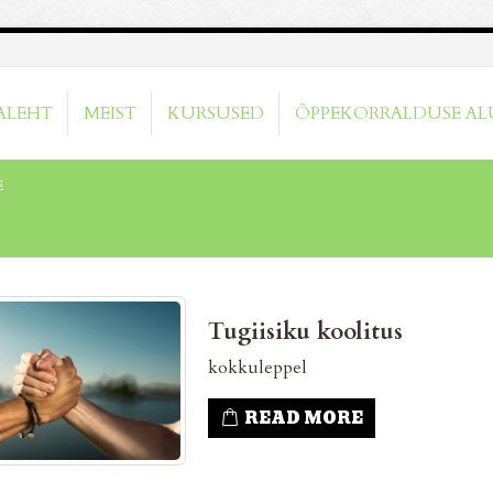
ALEHT
MEIST
KURSUSED
ÕPPEKORRALDUSE AL
E
Tugiisiku koolitus
kokkuleppel
READ MORE