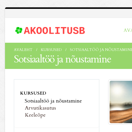
AV
AVALEHT
KURSUSED
SOTSIAALTÖÖ JA NÕUSTAMIN
Sotsiaaltöö ja nõustamine
KURSUSED
Sotsiaaltöö ja nõustamine
Arvutikasutus
Keeleõpe