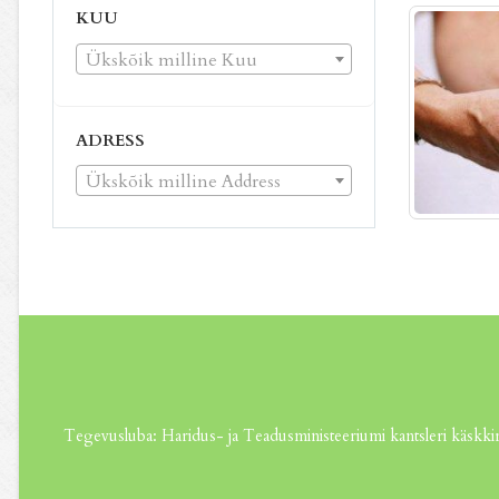
KUU
Ükskõik milline Kuu
ADRESS
Ükskõik milline Address
Tegevusluba: Haridus- ja Teadusministeeriumi kantsleri käskkir