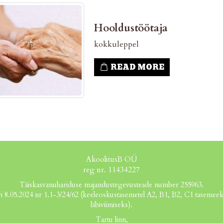
Hooldustöötaja
kokkuleppel
READ MORE
AkoolitusB OÜ
reg nr. 11434227
Täiskasvanuhariduse majandustegevusteade number 255963.
i 8.05.2024 nr 1.1-3/24/62 (keeleoskustasemetel A2, B1, B2, C1 tasemeeks
läbiviimiseks).
Tartu linn,